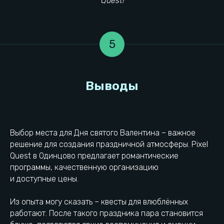
Quest!
5
Мероприятия
Информация
Детский день рождения
Наши игры
Корпоратив
Тарифы
Взрослый день рождения
Сертификаты
Выпускной
Правила посещения
Тимбилдинг
Вакансии
Контакты локации
Полезные статьи
Документы
Выбор места для Дня святого Валентина – важное
О компании
Конфидециальность
Франшиза
решение для создания праздничной атмосферы. Pixel
Правила посещения
Реквизиты УК
Quest в Одинцово предлагает романтические
Разработка сайта
Контакты УК
программы, качественную организацию
Реквизиты локации
Товарный знак ®
и доступные цены.
Из опыта могу сказать – квесты для влюблённых
Выбрать город
Проложить маршрут
работают. После такого праздника пара становится