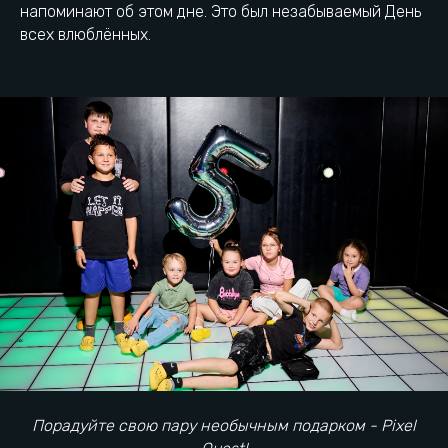
в центре Одинцово
напоминают об этом дне. Это был незабываемый День
всех влюблённых.
+7 (977) 420-08-08
Городская парковка
г. Одинцово, Можайское
шоссе, д.121,2 этаж
Как добраться
Напишите нам в мессенджеры
Порадуйте свою пару необычным подарком - Pixel