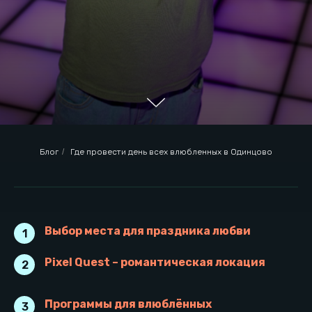
Блог
/
Где провести день всех влюбленных в Одинцово
Выбор места для праздника любви
1
Pixel Quest – романтическая локация
2
Выбор места для праздника
любви
Программы для влюблённых
3