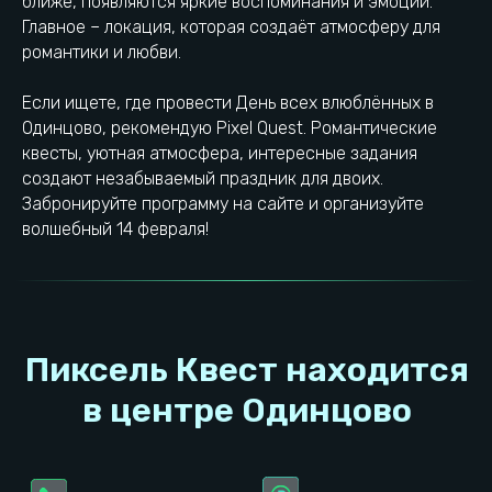
ближе, появляются яркие воспоминания и эмоции.
Главное – локация, которая создаёт атмосферу для
романтики и любви.
ООО «РиВ-Групп»
Если ищете, где провести День всех влюблённых в
ОГРН: 1195053004101
ИНН: 5032302934
Одинцово, рекомендую Pixel Quest. Романтические
квесты, уютная атмосфера, интересные задания
© 2023−2026. Pixel Quest. Все права защищены.
создают незабываемый праздник для двоих.
Копирование материалов сайта запрещено
Забронируйте программу на сайте и организуйте
волшебный 14 февраля!