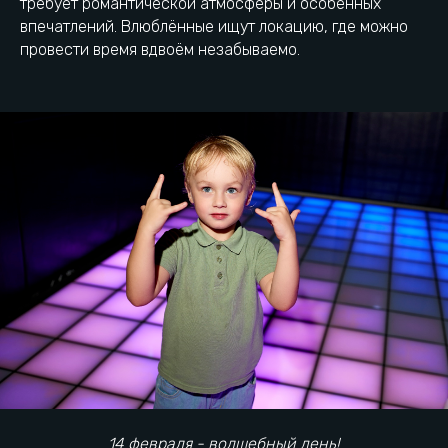
требует романтической атмосферы и особенных
впечатлений. Влюблённые ищут локацию, где можно
Pixel Quest – романтическая
провести время вдвоём незабываемо.
локация
Программы для влюблённых
14 февраля - волшебный день!