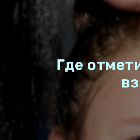
Где отмет
вз